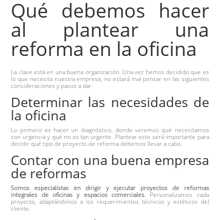
Qué debemos hacer
al plantear una
reforma en la oficina
La clave está en una buena organización. Una vez hemos decidido que es
lo que necesita nuestra empresa, no estará mal pensar en las siguientes
consideraciones y pasos a dar.
Determinar las necesidades de
la oficina
Lo primero es hacer un diagnóstico, donde veremos qué necesitamos
con urgencia y qué no es tan urgente. Plantear esto será importante para
decidir qué tipo de proyecto de reforma debemos llevar a cabo.
Contar con una buena empresa
de reformas
Somos especialistas en dirigir y ejecutar proyectos de reformas
integrales de oficinas y espacios comerciales.
Personalizamos cada
proyecto, adaptándonos a los requerimientos técnicos y estéticos del
cliente.