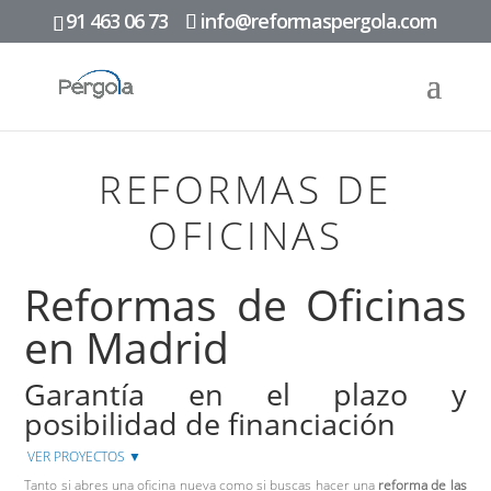
91 463 06 73
info@reformaspergola.com
REFORMAS DE
OFICINAS
Reformas de Oficinas
en Madrid
Garantía en el plazo y
posibilidad de financiación
VER PROYECTOS ▼
Tanto si abres una oficina nueva como si buscas hacer una
reforma de las